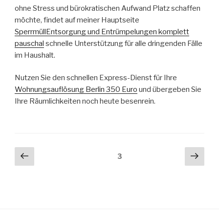
ohne Stress und bürokratischen Aufwand Platz schaffen
möchte, findet auf meiner Hauptseite
SperrmüllEntsorgung und Entrümpelungen komplett
pauschal
schnelle Unterstützung für alle dringenden Fälle
im Haushalt.
Nutzen Sie den schnellen Express-Dienst für Ihre
Wohnungsauflösung Berlin 350 Euro
und übergeben Sie
Ihre Räumlichkeiten noch heute besenrein.
Seitennummerierung
Vorherige
Näch
Seite
3
Seite
Seit
der
Beiträge