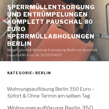
Zum
SPERRMÜLLENTSORGUNG
Inhalt
UND ENTRÜMPELUNGEN
springen
KOMPLETT PAUSCHAL 80
EURO
SPERRMÜLLABHOLUNGEN
BERLIN
Möbel Sperrmüll Abholung Entsorgung Berlin von Sperrmüll
pauschal 80 Euro Tel. 01719374577
KATEGORIE:
BERLIN
VERÖFFENTLICHT
Wohnungsauflösung Berlin 350 Euro –
AM
Sofort & Ohne Termin am selben Tag
Wohnungsauflösung Berlin 350