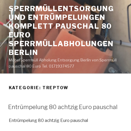
Zum
SPERRMÜLLENTSORGUNG
Inhalt
UND ENTRÜMPELUNGEN
springen
KOMPLETT PAUSCHAL 80
EURO
SPERRMÜLLABHOLUNGEN
BERLIN
Möbel Sperrmüll Abholung Entsorgung Berlin von Sperrmüll
pauschal 80 Euro Tel. 01719374577
KATEGORIE:
TREPTOW
VERÖFFENTLICHT
Entrümpelung 80 achtzig Euro pauschal
AM
Entrümpelung 80 achtzig Euro pauschal