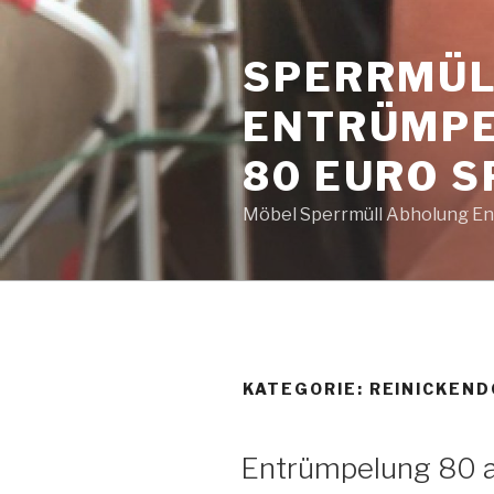
Zum
Inhalt
SPERRMÜL
springen
ENTRÜMPE
80 EURO 
Möbel Sperrmüll Abholung Ent
KATEGORIE:
REINICKEND
VERÖFFENTLICHT
Entrümpelung 80 a
AM