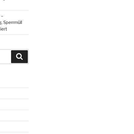
 –
, Sperrmüll
iert
Suchen