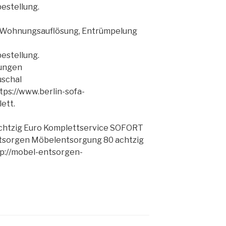
estellung.
 Wohnungsauflösung, Entrümpelung
estellung.
tungen
uschal
tps://www.berlin-sofa-
ett.
chtzig Euro Komplettservice SOFORT
tsorgen Möbelentsorgung 80 achtzig
tp://mobel-entsorgen-