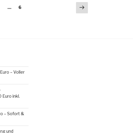
ng
Nächste
eite
Seite
2
…
6
Seite
Euro – Voller
–
Euro inkl.
o – Sofort &
ung und