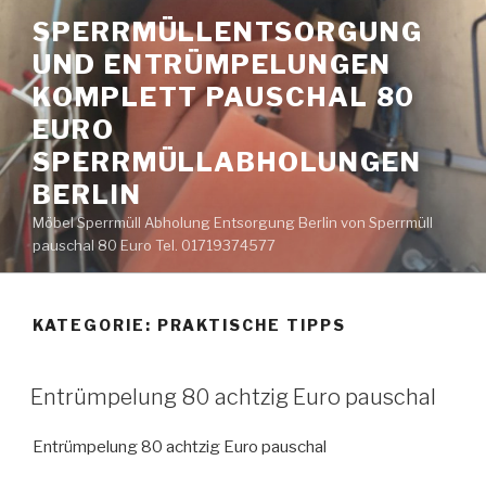
Zum
SPERRMÜLLENTSORGUNG
Inhalt
UND ENTRÜMPELUNGEN
springen
KOMPLETT PAUSCHAL 80
EURO
SPERRMÜLLABHOLUNGEN
BERLIN
Möbel Sperrmüll Abholung Entsorgung Berlin von Sperrmüll
pauschal 80 Euro Tel. 01719374577
KATEGORIE:
PRAKTISCHE TIPPS
VERÖFFENTLICHT
Entrümpelung 80 achtzig Euro pauschal
AM
Entrümpelung 80 achtzig Euro pauschal