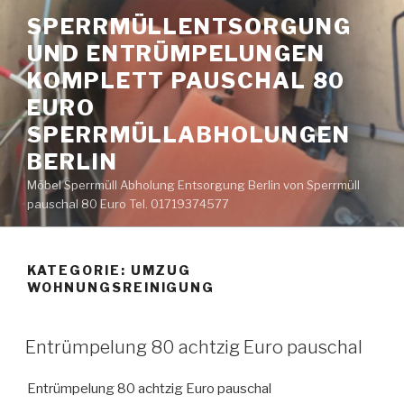
Zum
SPERRMÜLLENTSORGUNG
Inhalt
UND ENTRÜMPELUNGEN
springen
KOMPLETT PAUSCHAL 80
EURO
SPERRMÜLLABHOLUNGEN
BERLIN
Möbel Sperrmüll Abholung Entsorgung Berlin von Sperrmüll
pauschal 80 Euro Tel. 01719374577
KATEGORIE:
UMZUG
WOHNUNGSREINIGUNG
VERÖFFENTLICHT
Entrümpelung 80 achtzig Euro pauschal
AM
Entrümpelung 80 achtzig Euro pauschal