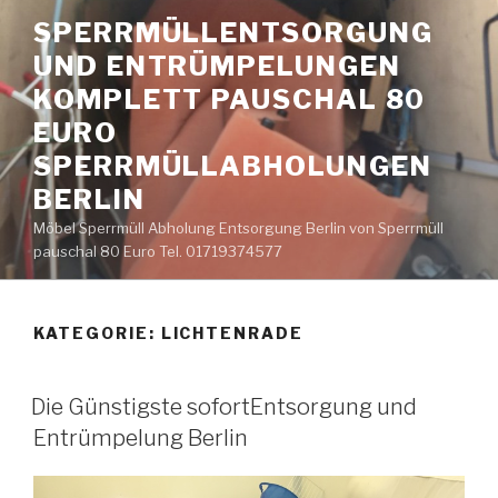
Zum
SPERRMÜLLENTSORGUNG
Inhalt
UND ENTRÜMPELUNGEN
springen
KOMPLETT PAUSCHAL 80
EURO
SPERRMÜLLABHOLUNGEN
BERLIN
Möbel Sperrmüll Abholung Entsorgung Berlin von Sperrmüll
pauschal 80 Euro Tel. 01719374577
KATEGORIE:
LICHTENRADE
VERÖFFENTLICHT
Die Günstigste sofortEntsorgung und
AM
Entrümpelung Berlin