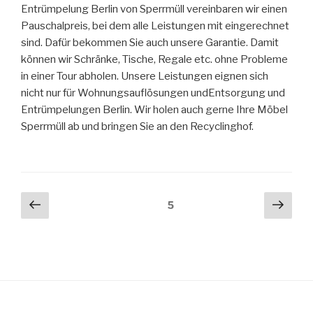
Entrümpelung Berlin von Sperrmüll vereinbaren wir einen
Pauschalpreis, bei dem alle Leistungen mit eingerechnet
sind. Dafür bekommen Sie auch unsere Garantie. Damit
können wir Schränke, Tische, Regale etc. ohne Probleme
in einer Tour abholen. Unsere Leistungen eignen sich
nicht nur für Wohnungsauflösungen undEntsorgung und
Entrümpelungen Berlin. Wir holen auch gerne Ihre Möbel
Sperrmüll ab und bringen Sie an den Recyclinghof.
Seitennummerierung
Vorherige
Näch
Seite
5
Seite
Seit
der
Beiträge