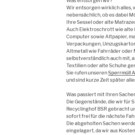
Was entsorgen wir?
Wir entsorgen wirklich alles, 
nebensächlich, ob es dabei M
Ihre Sessel oder alte Matraze
Auch Elektroschrott wie alte
Computer sowie Altpapier, ma
Verpackungen, Umzugskarton
Altmetall wie Fahrräder oder
selbstverständlich auch mit, 
Textilien oder alte Schuhe ge
Sie rufen unseren
Sperrmüll A
und sind kurze Zeit später alles
Was passiert mit Ihren Sache
Die Gegenstände, die wir für 
Recyclinghof BSR gebracht un
sofort frei für die nächste Fah
Die abgeholten Sachen werde
eingelagert, da wir aus Kost