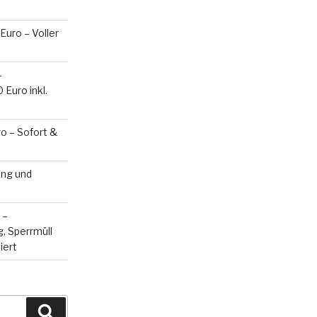
Euro – Voller
–
Euro inkl.
o – Sofort &
ung und
 –
, Sperrmüll
iert
Suchen