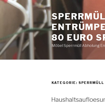
Zum
Inhalt
SPERRMÜL
springen
ENTRÜMPE
80 EURO 
Möbel Sperrmüll Abholung Ent
KATEGORIE:
SPERRMÜLL
VERÖFFENTLICHT
Haushaltsaufloesu
AM