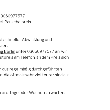
 03060977577
tet Pauschalpreis
uf schneller Abwicklung und
isen.
g Berlin
unter 03060977577 an, wir
tpreis am Telefon, an dem Preis sich
h aus regelmäßig durchgeführten
die oftmals sehr viel teurer sind als
ehrere Tage oder Wochen zu warten.