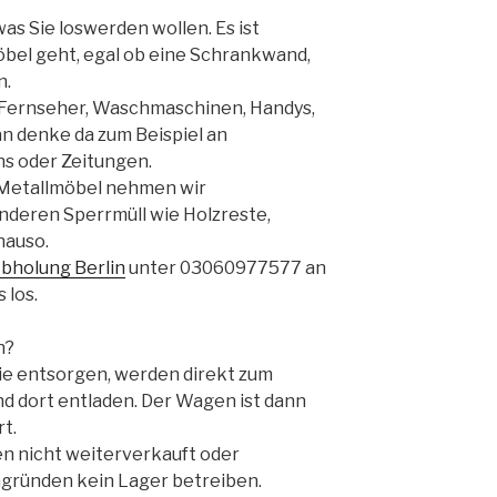
was Sie loswerden wollen. Es ist
öbel geht, egal ob eine Schrankwand,
n.
 Fernseher, Waschmaschinen, Handys,
n denke da zum Beispiel an
s oder Zeitungen.
 Metallmöbel nehmen wir
anderen Sperrmüll wie Holzreste,
nauso.
bholung Berlin
unter 03060977577 an
 los.
n?
Sie entsorgen, werden direkt zum
d dort entladen. Der Wagen ist dann
rt.
n nicht weiterverkauft oder
engründen kein Lager betreiben.