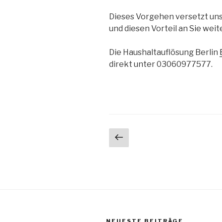
Dieses Vorgehen versetzt uns i
und diesen Vorteil an Sie wei
Die Haushaltauflösung Berlin
direkt unter 03060977577.
Seitennummerieru
Vorherige
Seite
der
Beiträge
NEUESTE BEITRÄGE