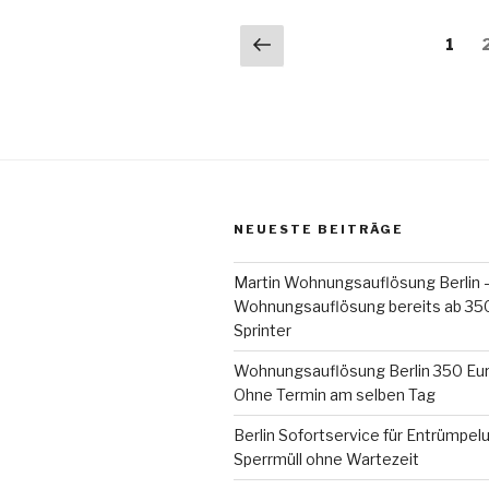
Seitennummerieru
Vorherige
Seite
1
Seite
der
Beiträge
NEUESTE BEITRÄGE
Martin Wohnungsauflösung Berlin 
Wohnungsauflösung bereits ab 350 
Sprinter
Wohnungsauflösung Berlin 350 Eur
Ohne Termin am selben Tag
Berlin Sofortservice für Entrümpel
Sperrmüll ohne Wartezeit