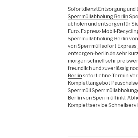
SofortdienstEntsorgung und
Sperrmüllabholung Berlin
Spe
abholen und entsorgen für Si
Euro. Express-Mobil-Recyclin
Sperrmüllabholung Berlin vo
von Sperrmüll sofort Express
entsorgen-berlin.de sehr kurz
morgen schnell sehr preiswer
freundlich und zuverlässig no
Berlin
sofort ohne Termin Ve
Komplettangebot Pauschalser
Sperrmüll Sperrmüllabholung
Berlin von Sperrmüll inkl. Ab
Komplettservice Schnellservi