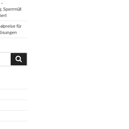
 –
, Sperrmüll
iert
alpreise für
flösungen
Suchen