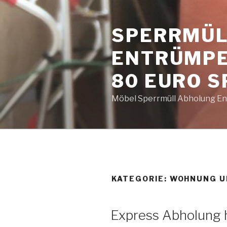
Zum
Inhalt
SPERRMÜL
springen
ENTRÜMPE
80 EURO 
Möbel Sperrmüll Abholung Ent
KATEGORIE:
WOHNUNG U
VERÖFFENTLICHT
Express Abholung h
AM